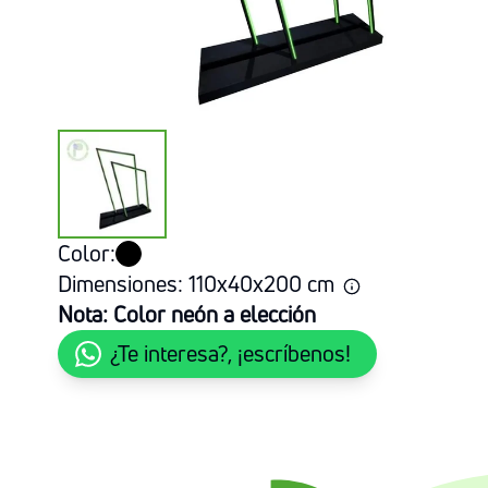
Color:
Dimensiones:
110
x
40
x
200
cm
Nota:
Color neón a elección
¿Te interesa?, ¡escríbenos!