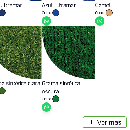
 ultramar
Azul ultramar
Camel
Color:
Color:
a sintética clara
Grama sintética
oscura
Color:
Ver más