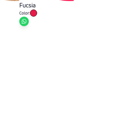
Fucsia
Color: