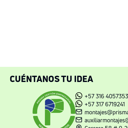
CUÉNTANOS TU IDEA
+57 316 405735
+57 317 6719241
montajes@prisma
auxiliarmontajes