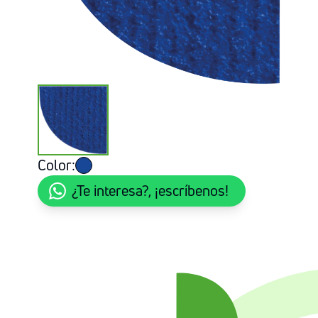
Color:
¿Te interesa?, ¡escríbenos!