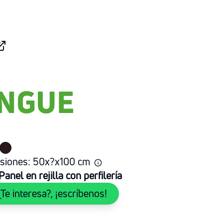
ENGUE
siones:
50
x
?
x
100
cm
Panel en rejilla con perfilería
¿Te interesa?, ¡escríbenos!