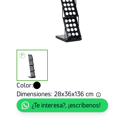
Color:
Dimensiones:
28
x
36
x
136
cm
¿Te interesa?, ¡escríbenos!