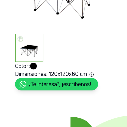
Color:
Dimensiones:
120
x
120
x
60
cm
¿Te interesa?, ¡escríbenos!