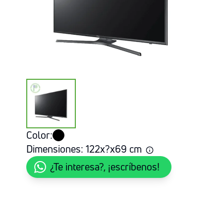
Color:
Dimensiones:
122
x
?
x
69
cm
¿Te interesa?, ¡escríbenos!