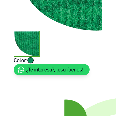
Color:
¿Te interesa?, ¡escríbenos!